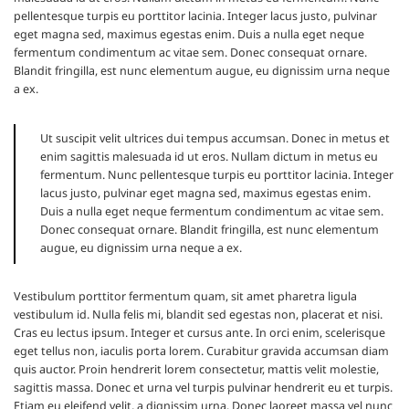
pellentesque turpis eu porttitor lacinia. Integer lacus justo, pulvinar
eget magna sed, maximus egestas enim. Duis a nulla eget neque
fermentum condimentum ac vitae sem. Donec consequat ornare.
Blandit fringilla, est nunc elementum augue, eu dignissim urna neque
a ex.
Ut suscipit velit ultrices dui tempus accumsan. Donec in metus et
enim sagittis malesuada id ut eros. Nullam dictum in metus eu
fermentum. Nunc pellentesque turpis eu porttitor lacinia. Integer
lacus justo, pulvinar eget magna sed, maximus egestas enim.
Duis a nulla eget neque fermentum condimentum ac vitae sem.
Donec consequat ornare. Blandit fringilla, est nunc elementum
augue, eu dignissim urna neque a ex.
Vestibulum porttitor fermentum quam, sit amet pharetra ligula
vestibulum id. Nulla felis mi, blandit sed egestas non, placerat et nisi.
Cras eu lectus ipsum. Integer et cursus ante. In orci enim, scelerisque
eget tellus non, iaculis porta lorem. Curabitur gravida accumsan diam
quis auctor. Proin hendrerit lorem consectetur, mattis velit molestie,
sagittis massa. Donec et urna vel turpis pulvinar hendrerit eu et turpis.
Etiam eu eleifend velit, a dignissim urna. Donec laoreet massa vel nunc