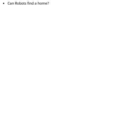
Can Robots find a home?
Google Cloud
Stromness
Facebook AR/VR
Recent Comments
Categories
Apps
Social
Tech
Uncategorized
Tags