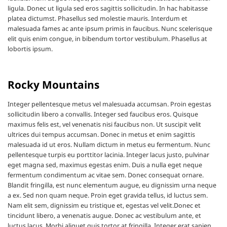
ligula. Donec ut ligula sed eros sagittis sollicitudin. In hac habitasse
platea dictumst. Phasellus sed molestie mauris. Interdum et
malesuada fames ac ante ipsum primis in faucibus. Nunc scelerisque
elit quis enim congue, in bibendum tortor vestibulum. Phasellus at
lobortis ipsum.
Rocky Mountains
Integer pellentesque metus vel malesuada accumsan. Proin egestas
sollicitudin libero a convallis. Integer sed faucibus eros. Quisque
maximus felis est, vel venenatis nisi faucibus non. Ut suscipit velit
ultrices dui tempus accumsan. Donec in metus et enim sagittis
malesuada id ut eros. Nullam dictum in metus eu fermentum. Nunc
pellentesque turpis eu porttitor lacinia. Integer lacus justo, pulvinar
eget magna sed, maximus egestas enim. Duis a nulla eget neque
fermentum condimentum ac vitae sem. Donec consequat ornare.
Blandit fringilla, est nunc elementum augue, eu dignissim urna neque
a ex. Sed non quam neque. Proin eget gravida tellus, id luctus sem.
Nam elit sem, dignissim eu tristique et, egestas vel velit.Donec et
tincidunt libero, a venenatis augue. Donec ac vestibulum ante, et
luctus lacus. Morbi aliquet quis tortor at fringilla. Integer erat sapien,