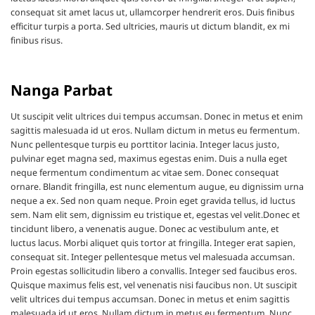
consequat sit amet lacus ut, ullamcorper hendrerit eros. Duis finibus
efficitur turpis a porta. Sed ultricies, mauris ut dictum blandit, ex mi
finibus risus.
Nanga Parbat
Ut suscipit velit ultrices dui tempus accumsan. Donec in metus et enim
sagittis malesuada id ut eros. Nullam dictum in metus eu fermentum.
Nunc pellentesque turpis eu porttitor lacinia. Integer lacus justo,
pulvinar eget magna sed, maximus egestas enim. Duis a nulla eget
neque fermentum condimentum ac vitae sem. Donec consequat
ornare. Blandit fringilla, est nunc elementum augue, eu dignissim urna
neque a ex. Sed non quam neque. Proin eget gravida tellus, id luctus
sem. Nam elit sem, dignissim eu tristique et, egestas vel velit.Donec et
tincidunt libero, a venenatis augue. Donec ac vestibulum ante, et
luctus lacus. Morbi aliquet quis tortor at fringilla. Integer erat sapien,
consequat sit. Integer pellentesque metus vel malesuada accumsan.
Proin egestas sollicitudin libero a convallis. Integer sed faucibus eros.
Quisque maximus felis est, vel venenatis nisi faucibus non. Ut suscipit
velit ultrices dui tempus accumsan. Donec in metus et enim sagittis
malesuada id ut eros. Nullam dictum in metus eu fermentum. Nunc