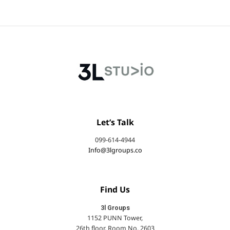
Let’s Talk
099-614-4944
Info@3lgroups.co
Find Us
3l Groups
1152 PUNN Tower,
26th floor, Room No. 2603