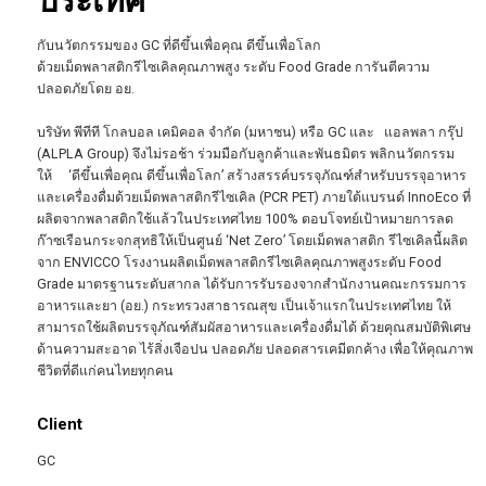
ประเทศ
กับนวัตกรรมของ GC ที่ดีขึ้นเพื่อคุณ ดีขึ้นเพื่อโลก
ด้วยเม็ดพลาสติกรีไซเคิลคุณภาพสูง ระดับ Food Grade การันตีความ
ปลอดภัยโดย อย.
บริษัท พีทีที โกลบอล เคมิคอล จำกัด (มหาชน) หรือ GC และ แอลพลา กรุ๊ป
(ALPLA Group) จึงไม่รอช้า ร่วมมือกับลูกค้าและพันธมิตร พลิกนวัตกรรม
ให้ ‘ดีขึ้นเพื่อคุณ ดีขึ้นเพื่อโลก’ สร้างสรรค์บรรจุภัณฑ์สำหรับบรรจุอาหาร
และเครื่องดื่มด้วยเม็ดพลาสติกรีไซเคิล (PCR PET) ภายใต้แบรนด์ InnoEco ที่
ผลิตจากพลาสติกใช้แล้วในประเทศไทย 100% ตอบโจทย์เป้าหมายการลด
ก๊าซเรือนกระจกสุทธิให้เป็นศูนย์ ‘Net Zero’ โดยเม็ดพลาสติก รีไซเคิลนี้ผลิต
จาก ENVICCO โรงงานผลิตเม็ดพลาสติกรีไซเคิลคุณภาพสูงระดับ Food
Grade มาตรฐานระดับสากล ได้รับการรับรองจากสำนักงานคณะกรรมการ
อาหารและยา (อย.) กระทรวงสาธารณสุข เป็นเจ้าแรกในประเทศไทย ให้
สามารถใช้ผลิตบรรจุภัณฑ์สัมผัสอาหารและเครื่องดื่มได้ ด้วยคุณสมบัติพิเศษ
ด้านความสะอาด ไร้สิ่งเจือปน ปลอดภัย ปลอดสารเคมีตกค้าง เพื่อให้คุณภาพ
ชีวิตที่ดีแก่คนไทยทุกคน
Client
GC