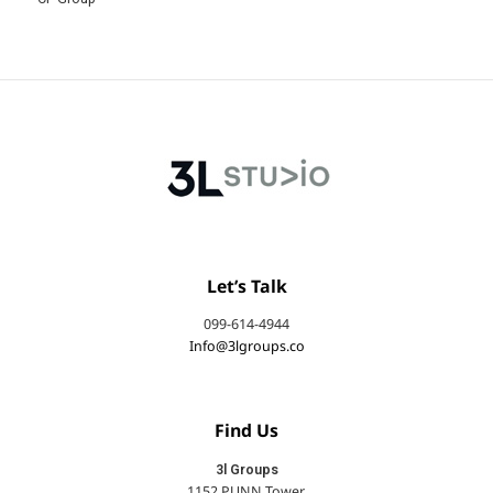
Let’s Talk
099-614-4944
Info@3lgroups.co
Find Us
3l Groups
1152 PUNN Tower,