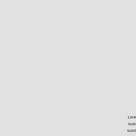
Lore
susc
susci