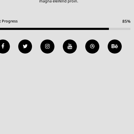
magna eleifend proin.
t Progress
85%